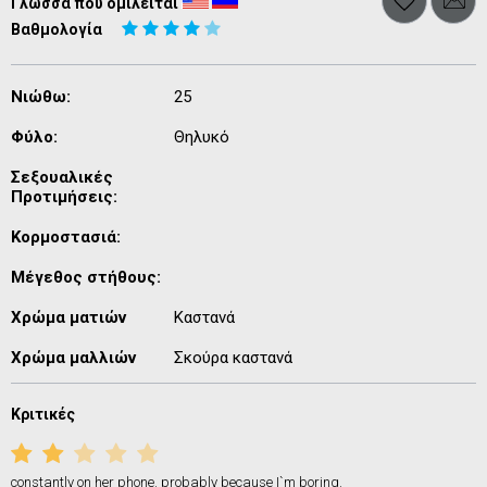
Γλώσσα που ομιλείται
Βαθμολογία
Νιώθω:
25
Φύλο:
Θηλυκό
Σεξουαλικές
Προτιμήσεις:
Κορμοστασιά:
Μέγεθος στήθους:
Χρώμα ματιών
Καστανά
Χρώμα μαλλιών
Σκούρα καστανά
Κριτικές
constantly on her phone. probably because I`m boring.